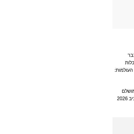
כבר
כלות
העולמות:
מושלם
להתחיל את התהליך. כלות שמתכננות חתונה בחורף או באביב 2026