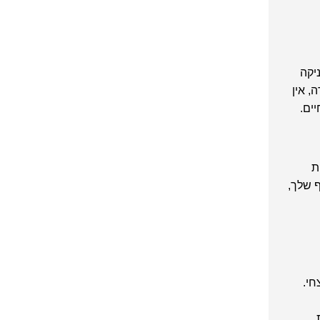
5,900 שקל מעניקה
, אין
ים.
ת
 שלך,
צחי.