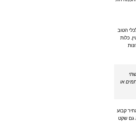
לי הטוב
לוטין. כלות
נות
שתי
מים או
יר קבוע
 גם שקט