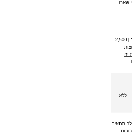
ישארו
בואו נעשה חשבון פשוט: השכרת שמלת כלה איכותית עולה בין 2,500
וצות
ייה
– ללא
לה תתאים
ובות