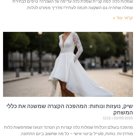
שמלות כלה: למה קניית שמלת כלה עדיפה על השכרה? טיפים לבחירת
שמלה שתהיה גם השקעה חכמה לעתיד! מדריך מפורט לכלות.
קראי עוד »
שיק, נועזות ונוחות: המהפכה הקצרה שמשנה את כללי
המשחק
12:12
03/05/2026
מהפכה בעולם הכלות! שמלות כלה קצרות הן הטרנד הנועז שמחפשות כלות
מודרניות. נוחות, סטייל וביטוי אישי – כל מה שחשוב ביום החתונה.