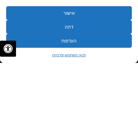
אישור
דחה
העדפות
✦
✦
לתיאום פגישה
תנאי משתמש ופרטיות