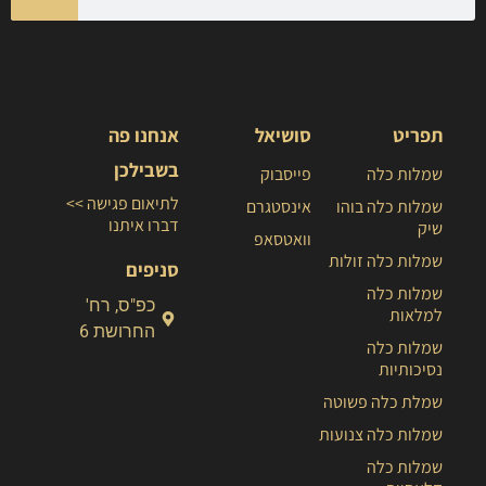
תפריט
סושיאל
אנחנו פה
בשבילכן
שמלות כלה
פייסבוק
לתיאום פגישה >>
שמלות כלה בוהו
אינסטגרם
דברו איתנו
שיק
וואטסאפ
שמלות כלה זולות
סניפים
שמלות כלה
כפ"ס, רח'
למלאות
החרושת 6
שמלות כלה
נסיכותיות
שמלת כלה פשוטה
שמלות כלה צנועות
שמלות כלה