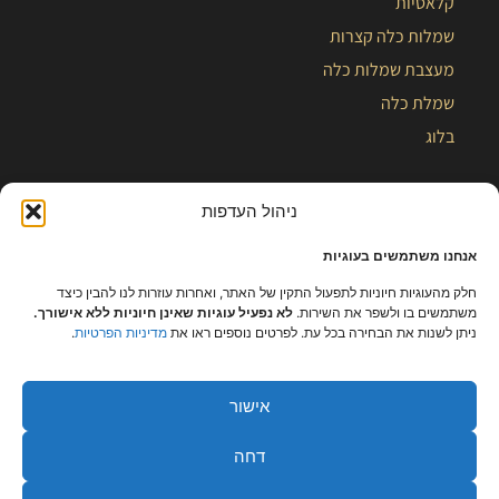
קלאסיות
שמלות כלה קצרות
מעצבת שמלות כלה
שמלת כלה
בלוג
ניהול העדפות
אנחנו משתמשים בעוגיות
חלק מהעוגיות חיוניות לתפעול התקין של האתר, ואחרות עוזרות לנו להבין כיצד
משתמשים בו ולשפר את השירות.
לא נפעיל עוגיות שאינן חיוניות ללא אישורך.
ניתן לשנות את הבחירה בכל עת. לפרטים נוספים ראו את
מדיניות הפרטיות
.
אישור
כל הזכויות שמורות – קלייר |
מפת אתר
|
הצהרת נגישות
|
תקנון ומידניות
דחה
פרטיות