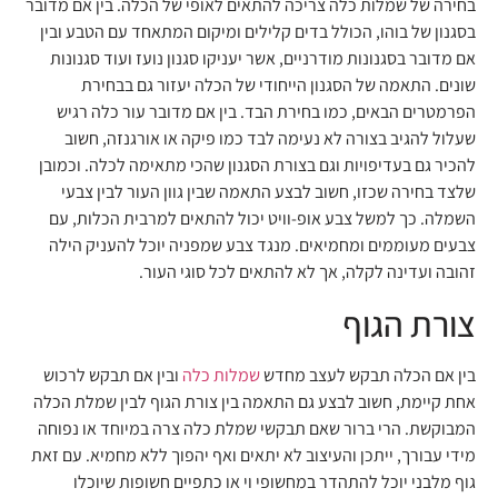
בחירה של שמלות כלה צריכה להתאים לאופי של הכלה. בין אם מדובר
בסגנון של בוהו, הכולל בדים קלילים ומיקום המתאחד עם הטבע ובין
אם מדובר בסגנונות מודרניים, אשר יעניקו סגנון נועז ועוד סגנונות
שונים. התאמה של הסגנון הייחודי של הכלה יעזור גם בבחירת
הפרמטרים הבאים, כמו בחירת הבד. בין אם מדובר עור כלה רגיש
שעלול להגיב בצורה לא נעימה לבד כמו פיקה או אורגנזה, חשוב
להכיר גם בעדיפויות וגם בצורת הסגנון שהכי מתאימה לכלה. וכמובן
שלצד בחירה שכזו, חשוב לבצע התאמה שבין גוון העור לבין צבעי
השמלה. כך למשל צבע אופ-וויט יכול להתאים למרבית הכלות, עם
צבעים מעוממים ומחמיאים. מנגד צבע שמפניה יוכל להעניק הילה
זהובה ועדינה לקלה, אך לא להתאים לכל סוגי העור.
צורת הגוף
בין אם הכלה תבקש לעצב מחדש
שמלות כלה
ובין אם תבקש לרכוש
אחת קיימת, חשוב לבצע גם התאמה בין צורת הגוף לבין שמלת הכלה
המבוקשת. הרי ברור שאם תבקשי שמלת כלה צרה במיוחד או נפוחה
מידי עבורך, ייתכן והעיצוב לא יתאים ואף יהפוך ללא מחמיא. עם זאת
גוף מלבני יוכל להתהדר במחשופי וי או כתפיים חשופות שיוכלו