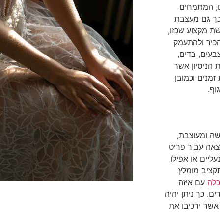
ם, המתמחים
 כך גם מעצבת
ת מקצוע שכזו,
כיר ולהתעמק
בעים, בדים,
 הניסיון אשר
זמנים וכמובן
וף.
 כלה חדשה ומעוצבת,
צאה עבור פריט
ליים או אפילו
קציב מומלץ
לה
עם איזה
. כך ניתן יהיה
 אשר ירכיבו את