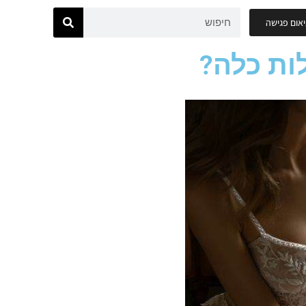
אום פגישה
ות כלה?