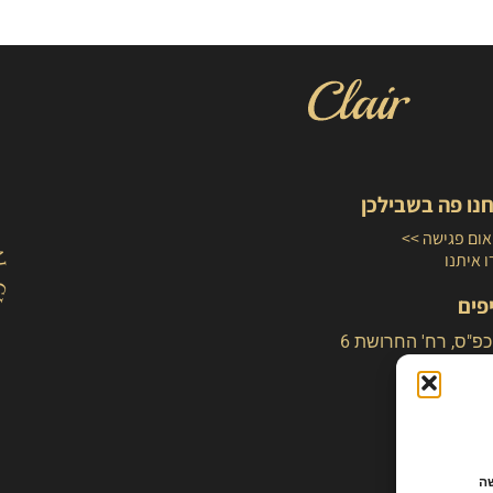
נו פה בשבילכן
ום פגישה >>
 איתנו
פים
כפ"ס, רח' החרושת 6
לישה