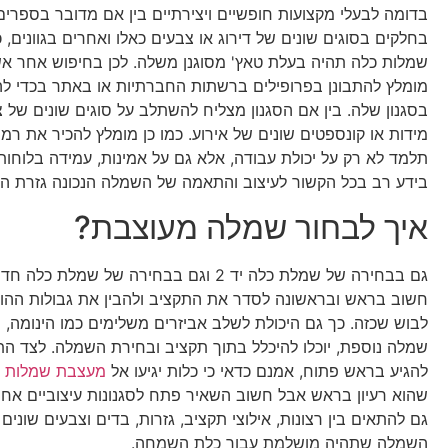
בדומה לבעלי מקצועות חופשיים ויצירתיים בין אם מדובר בספרי
בחלקים בסוגים שונים של דירוג או צבעים כאלו ואחרים בגוונים,
שמלות כלה תהיה בעלת טאץ' מסוגנן משלה. לכן בחיפוש אחר אש
מומלץ להתבונן בפרופילים ברשתות החברתיות או באתר בכדי לה
בסגנון שלה. בין אם הסגנון מצליח להשתלב על סוגים שונים של צ
מידות או קונספטים שונים של אירוע. כמו כן מומלץ להכיר את רמת
תלמד לא רק על יכולת עבודה, אלא גם על אמינות, עמידה בלוחות 
בידע רב בכל הקשור לעיצוב והתאמה של השמלה הנכונה גזרת הג
איך לבחור שמלה מעוצבת?
גם בבחירה של שמלת כלה יד 2 וגם בבחירה של שמלת
חשוב בראש ובראשונה לסדר את התקציב ולהבין את גבולות ההו
לבוש שכזה. כך גם היכולת לשלב אביזרים משלימים כמו הינומה, נע
שמלה נוספת, יוכלו להיכלל בתוך תקציב ובחירת השמלה. לצד הת
להגיע בראש פתוח, אמנם כדאי כי כלות יגיעו אל
מעצבת שמלות כ
שהוא רעיון בראש אבל חשוב השאיר פתח לסגנונות עיצוביים אחרים
גם להתאים בין רצונות, אילוצי תקציב, גזרות, בדים וצבעים שונים
השמלה שתהיה מושלמת עבור כלת השמחה.