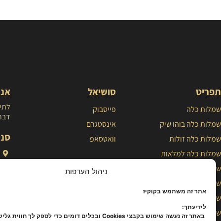
תפריט
סושיאל
אנח
לתיא
שמלות כלה
פייסבוק
דברו
שמלות כלה בוהו שיק
אינסטגרם
סני
שמלות כלה זולות
וואטסאפ
שמלות כלה למלאות
שמלות כלה נסיכותיות
ניהול העדפות
שמלת כלה פשוטה
אתר זה משתמש בקוקיז
שמלות כלה צנועות
לידיעתך:
שמלות כלה קלאסיות
באתר זה נעשה שימוש בקבצי Cookies ובכלים דומים כדי לספק לך חווית ג