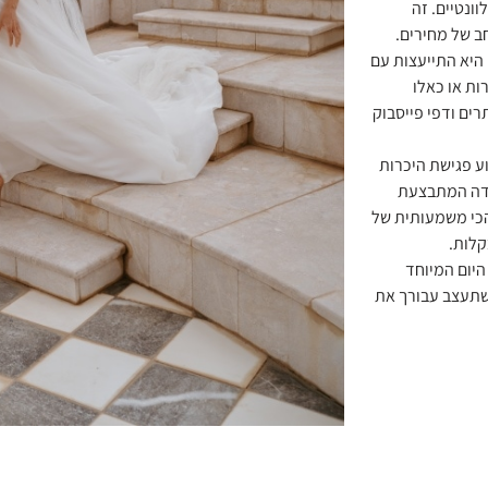
וונטיים. זה
ב של מחירים.
היא התייעצות עם
ות או כאלו
רים ודפי פייסבוק
ע פגישת היכרות
ודה המתבצעת
הכי משמעותית של
קלות.
יום המיוחד
 שתעצב עבורך את