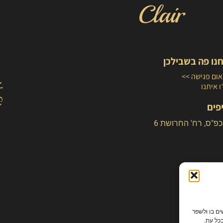
נו פה בשבילכן
ום פגישה >>
 איתנו
פים
כפ"ס, רח' החרושת 6
ים בו ולשפר
כל עת.