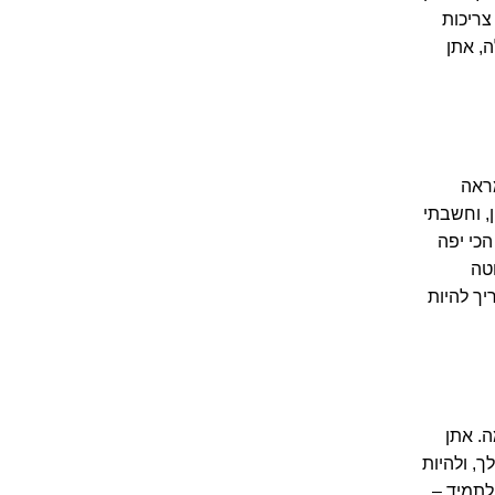
צריכות
, אתן
מראה
, וחשבתי
הכי יפה
טה
יך להיות
. אתן
ך, ולהיות
לתמיד –