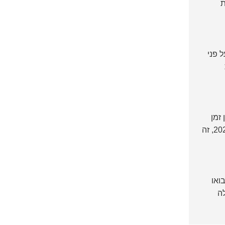
ת
 פני
תן זמן
מספיק לתפירה למידה ולהתאמות נוספות. באוקטובר 2025, זה
בואו
לה