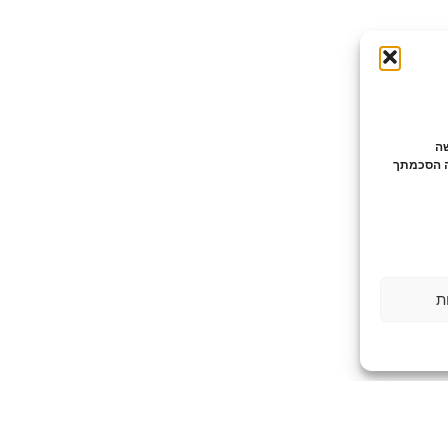
לישה
ה הסכמתך
ת