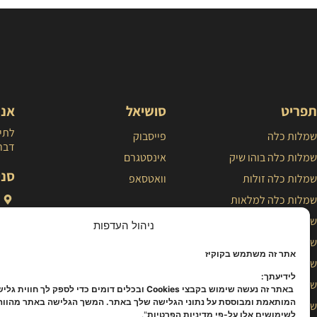
תפריט
סושיאל
אנח
לתיא
שמלות כלה
פייסבוק
דברו
שמלות כלה בוהו שיק
אינסטגרם
סני
שמלות כלה זולות
וואטסאפ
שמלות כלה למלאות
שמלות כלה נסיכותיות
ניהול העדפות
שמלת כלה פשוטה
אתר זה משתמש בקוקיז
שמלות כלה צנועות
לידיעתך:
שמלות כלה קלאסיות
באתר זה נעשה שימוש בקבצי Cookies ובכלים דומים כדי לספק לך חווית ג
המותאמת ומבוססת על נתוני הגלישה שלך באתר. המשך הגלישה באתר מהוו
שמלות כלה קצרות
לשימושים אלו על-פי מדיניות הפרטיות
".