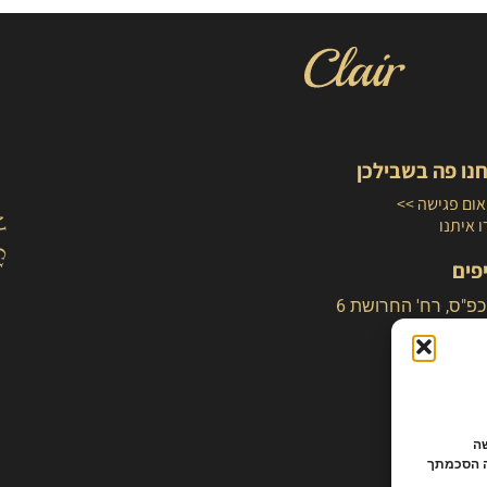
נו פה בשבילכן
ום פגישה >>
 איתנו
פים
כפ"ס, רח' החרושת 6
לישה
ה הסכמתך