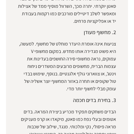
סאטן יוקרתי. יתרה מכך, השרוול מוסיף ממד של אצילות
ומאפשר לשלב דיטיילים מורכבים כמו רקמות בעבודת
יד או אפליקציות פרחים.
2. מחשוף מעודן
צניעות אינה אומרת היעדר מוחלט של מחשוף. למעשה,
היא פשוט מגדירה אותו מחדש. במקום מחשופי V
עמוקים, נראה מחשופי סירה החושפים בעדינות את
עצמות הבריח, מחשופים מרובעים המשדרים ניחוח
וינטג', או צווארוני גולף אלגנטיים. בנוסף, שימוש בבדי
טול שקופים או תחרה באזור המחשוף יוצר אשליה של
עומק מבלי לחשוף יותר מדי.
3. בחירת בדים חכמה
הבדים משחקים תפקיד מכריע ביצירת המראה. בדים
אטומים ובעלי נפח כמו סאטן, מיקאדו או קרפ מעניקים
מראה פיסולי, נקי ומלכותי. מנגד, שילוב של שכבות