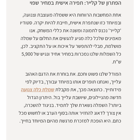
הפתרון של קלייר: תפירה אישית במחיר שפוי
אחת המחשבות הרווחות היא ששמלה מעוצבת וצנועה,
ובמיוחד כזו שנתפרת אישית, חייבת להיות יקרה. סטודיו
'קלייר' נכנס לתמונה ומשנה את כללי המשחק. אנו
מאמינים שלכל כלה מגיע להגשים את החלום על שמלה
מושלמת, מבלי להתפשר על איכות או על התקציב. לכן,
כל השמלות שלנו נמכרות במחיר אחיד ונגיש של 5,900
ש"ח.
המודל שלנו פשוט וחכם. את בוחרת את הדגם האהוב
עלייך, ואנחנו תופרים אותו במיוחד עבורך, בדיוק לפי
מידותייך. כתוצאה מכך, את מקבלת
שמלת כלה צנועה
חדשה מהניילונים, שיושבת עלייך בול. היתרון הגדול
ביותר? השמלה נשארת שלך לתמיד. בניגוד להשכרה,
אין צורך לדאוג להחזיר אותה בסוף הערב או לחשוש מכל
כתם. היא הופכת למזכרת מרגשת מהיום המיוחד בחייך.