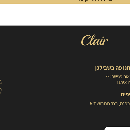
נו פה בשבילכן
ום פגישה >>
 איתנו
פים
כפ"ס, רח' החרושת 6