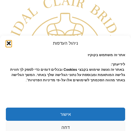
ניהול העדפות
אתר זה משתמש בקוקיז
לידיעתך:
באתר זה נעשה שימוש בקבצי Cookies ובכלים דומים כדי לספק לך חווית
גלישה המותאמת ומבוססת על נתוני הגלישה שלך באתר. המשך הגלישה
באתר מהווה הסכמתך לשימושים אלו על-פי מדיניות הפרטיות
".
אישור
כל הזכויות שמורות – קלייר |
מפת אתר
|
הצהרת נגישות
|
תקנון
דחה