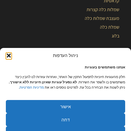
קלאסיות
שמלות כלה קצרות
מעצבת שמלות כלה
שמלת כלה
בלוג
ניהול העדפות
אנחנו משתמשים בעוגיות
חלק מהעוגיות חיוניות לתפעול התקין של האתר, ואחרות עוזרות לנו להבין כיצד
משתמשים בו ולשפר את השירות.
לא נפעיל עוגיות שאינן חיוניות ללא אישורך.
ניתן לשנות את הבחירה בכל עת. לפרטים נוספים ראו את
מדיניות הפרטיות
.
אישור
כל הזכויות שמורות – קלייר |
מפת אתר
|
הצהרת נגישות
|
תקנון ומידניות
דחה
פרטיות