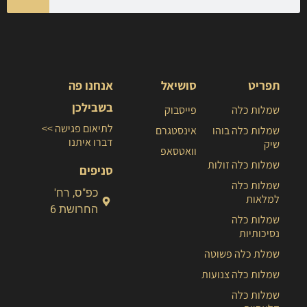
תפריט
סושיאל
אנחנו פה
בשבילכן
שמלות כלה
פייסבוק
לתיאום פגישה >>
שמלות כלה בוהו
אינסטגרם
דברו איתנו
שיק
וואטסאפ
שמלות כלה זולות
סניפים
שמלות כלה
כפ"ס, רח'
למלאות
החרושת 6
שמלות כלה
נסיכותיות
שמלת כלה פשוטה
שמלות כלה צנועות
שמלות כלה