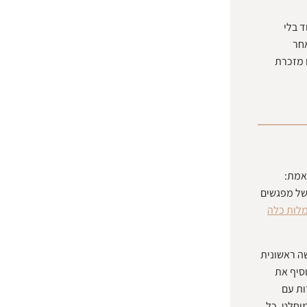
 בלי
אחר
 מזכרת
אמת:
של מפגשים
לות כלה
ה ראשונית
סיף את
ות עם
וחלט. כל