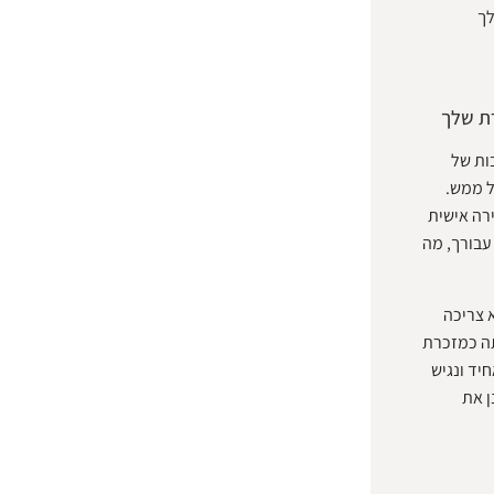
לך
רת שלך
ות של
ל ממש.
רה אישית
עבורך, מה
 צריכה
תה כמזכרת
יד ונגיש
ן את