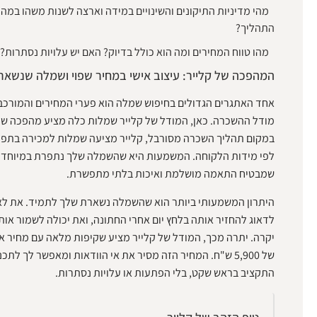
מהי מדיניות התיקונים והשינויים במידה וארצה לשנות משהו במה
התהליך?
מהו טווח המחירים ומה הוא כולל בדיוק? האם יש עלויות נסתרות?
המהפכה של קלייר: עיצוב אישי במחיר שפוי ושמלה שנשא
אחד האתגרים הגדולים בחיפוש שמלה הוא פערי המחירים והמורכב
מודל ההשכרה. כאן, המודל של קלייר שמלות כלה מציע מהפכה ש
במקום תהליך השכרה מסורבל, קלייר מציעה שמלות למכירה בתפי
לפי מידות הלקוחה. המשמעות היא שהשמלה שלך נתפרת במיוחד 
שמבטיח התאמה מושלמת ואיכות בלתי מתפשרת.
היתרון המשמעותי ביותר הוא שהשמלה נשארת שלך לתמיד. את לא
לדאוג להחזיר אותה בלחץ יום אחרי החתונה, ואת יכולה לשמור או
יקרה. יתרה מכך, המודל של קלייר מציע שקיפות מלאה עם מחיר אח
של 5,900 ש"ח. המחיר הזה מסיר את אי הוודאות ומאפשר לך לתכנ
התקציב בראש שקט, בלי הפתעות או עלויות נסתרות.