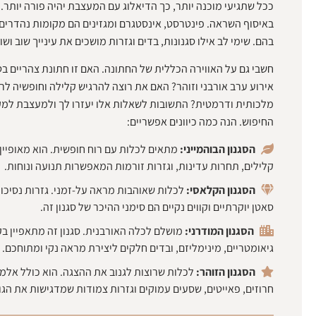
ככל שתגיעי מוכנה יותר, כך הדיאלוג עם המעצבת יהיה פורה יותר. 
באיסוף השראה. פינטרסט, אינסטגרם ומגזינים הם מקומות נהדרים
בהם. שימי לב אילו סגנונות, בדים וגזרות מושכים את עינייך שוב ושוב
חשבי גם על האווירה הכללית של החתונה. האם זו חתונת צהריים בט
אירוע ערב אורבני וזוהר? האם את רוצה להרגיש קלילה וחופשיה לרק
מלכותית ודרמטית? התשובות לשאלות אלו יעזרו לך ולמעצבת למ
החיפוש. הנה כמה כיוונים אפשריים:
הסגנון הבוהמייני:
מתאים לכלות עם רוח חופשית. הוא מאופיין
קלילים, תחרות עדינות, וגזרות זורמות המאפשרות תנועה ונוחות.
הסגנון הקלאסי:
לכלות שאוהבות מראה על-זמני. גזרות נסיכות
סאטן יוקרתיים וקווים נקיים הם סימני ההיכר של סגנון זה.
הסגנון המודרני:
מושלם לכלה האורבנית. סגנון זה מתאפיין בק
גיאומטריים, מינימליזם, ובדים חלקים ליצירת מראה נקי ומתוחכם.
הסגנון הזוהר:
לכלות שרוצות לגנוב את ההצגה. הוא כולל אלמנ
חרוזים, פאייטים, שסעים עמוקים וגזרות צמודות שמדגישות את הגו