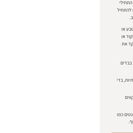
התחילי
 להתחיל
.
בע או
וד או
קד את
 בבדים
יות, בדי
ווים
טים כמו
ף.