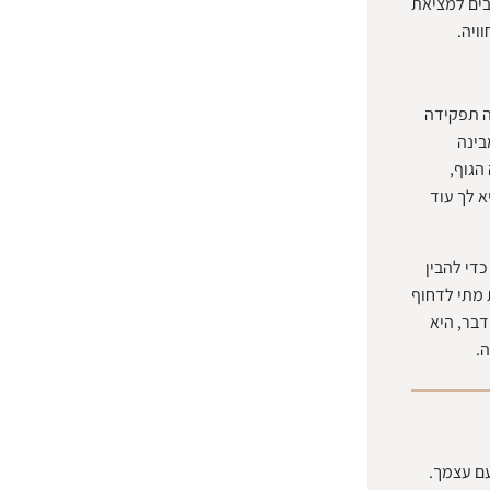
בים למציאת
ויה.
ה תפקידה
בינה
הגוף,
א לך עוד
די להבין
 מתי לדחוף
דבר, היא
.
ם עצמך.