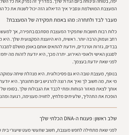
יפה, בטוחה ונינוחה ביום הגדול שלך. במדריך זה נפרק את כל השל
המעצבת המושלמת ונסביר איך הדיאלוג הזה יכול לשנות את כל החו
מעבר לבד ולתחרה: מהו באמת תפקידה של המעצבת?
כלות רבות חושבות שתפקיד המעצבת מסתכם בתפירה, אך למעש
רחב ועמוק הרבה יותר. ראשית, היא היועצת המקצועית שלך. היא מ
בבדים, גזרות וטרנדים, ויודעת להתאים אותם באופן מושלם למבנה 
לסגנון האישי ולאופי האירוע. יתרה מכך, היא יודעת לזהות מה יחמי
לפני שאת יודעת בעצמך.
בנוסף, מעצבת טובה היא גם פסיכולוגית. היא מנהלת שיחה עמוקה כ
מי את, מה חשוב לך ואיך את רוצה להרגיש ביום חתונתך. היא יודעת
אותך לצאת מאזור הנוחות ומתי לכבד את הגבולות שלך. בסופו של 
הופכת את התהליך, שלעיתים מלחיץ, לחוויה מעצימה, רגועה ומהנה
שלב ראשון: פענוח ה-DNA הכלתי שלך
לפני שאת מתחילה לחפש מעצבת, חשוב שתעשי מעט שיעורי בית ע