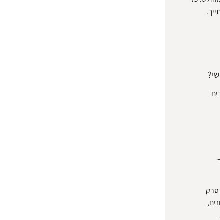
יך.
שי?
ים
תונה. פרק
ים,