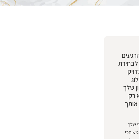
רגעים
 לבחירת
דויק
וג
ן שלך
 רק
אותך
 שלך.
יש הכי