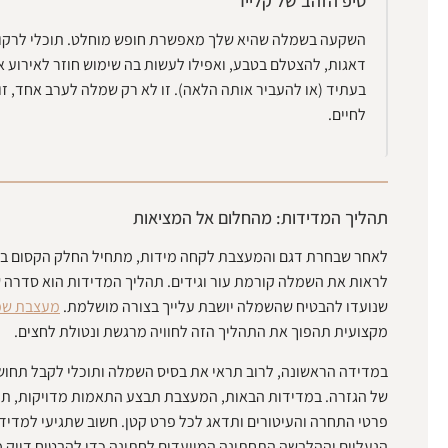
טיפ הזהב של קלייר
השקעה בשמלה שהיא שלך מאפשרת חופש מוחלט. תוכלי לרקוד
דאגות, להצטלם בטבע, ואפילו לעשות בה שימוש חוזר לאירוע 
בעתיד (או להעביר אותה הלאה). זו לא רק שמלה לערב אחד, זו
לחיים.
תהליך המדידות: מהחלום אל המציאות
לאחר שבחרת דגם והמעצבת לקחה מידות, מתחיל החלק הקסום ב
לראות את השמלה קורמת עור וגידים. תהליך המדידות הוא סדרה 
שנועדו להבטיח שהשמלה יושבת עלייך בצורה מושלמת.
מעצבת שמ
מקצועית תהפוך את התהליך הזה לחוויה מרגשת ונטולת לחצים.
במדידה הראשונה, לרוב תראי את בסיס השמלה ותוכלי לקבל תחוש
של הגזרה. במדידות הבאות, המעצבת תבצע התאמות מדויקות, תו
פרטי התחרה והעיטורים ותדאג לכל פרט קטן. חשוב שתגיעי למדיד
הנעליים וההלבשה התחתונה המיועדים לחתונה כדי להבטיח דיוק מ