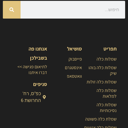
תפריט
סושיאל
אנחנו פה
בשבילכן
שמלות כלה
פייסבוק
לתיאום פגישה >>
שמלות כלה בוהו
אינסטגרם
דברו איתנו
שיק
וואטסאפ
שמלות כלה זולות
סניפים
שמלות כלה
כפ"ס, רח'
למלאות
החרושת 6
שמלות כלה
נסיכותיות
שמלת כלה פשוטה
שמלות כלה צנועות