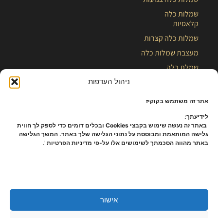
שמלות כלה
קלאסיות
שמלות כלה קצרות
מעצבת שמלות כלה
שמלת כלה
בלוג
ניהול העדפות
אתר זה משתמש בקוקיז
לידיעתך:
באתר זה נעשה שימוש בקבצי Cookies ובכלים דומים כדי לספק לך חווית
גלישה המותאמת ומבוססת על נתוני הגלישה שלך באתר. המשך הגלישה
באתר מהווה הסכמתך לשימושים אלו על-פי מדיניות הפרטיות
".
אישור
כל הזכויות שמורות – קלייר |
מפת אתר
|
הצהרת נגישות
|
תקנון ומידניות