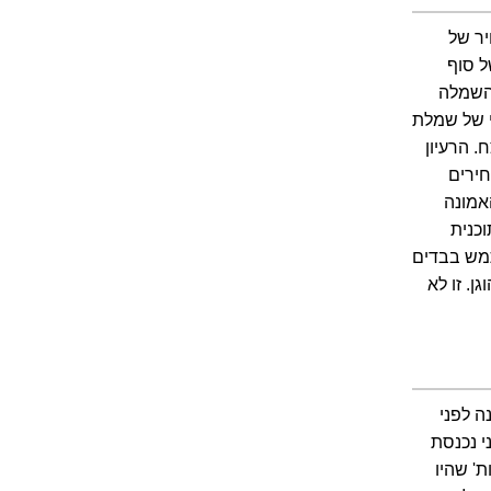
יר של
ל סוף
 השמלה
י של שמלת
 הרעיון
חירים
אמונה
כנית
תמש בבדים
ן. זו לא
 לפני
י נכנסת
ת' שהיו