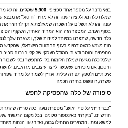
בואי נדבר על מספר אחד ספציפי:
5,900 שקלים
. זה לא מח
שמלת כלה מקולקציה ישנה. זה לא מחיר "חיסול" או מבצע ש
עונה. זהו לא תשלום על השכרה שמאלצת אותך להחזיר את
בסוף הערב. המספר הזה הוא המחיר האחיד, השקוף והסופ
כלה חדשה, שתפרנו במיוחד למידות שלך, ונשארת שלך לנצח.
הזה נשמע כמעט דמיוני בענף החתונות הישראלי, שמקדש מ
מנופחים וחוסר ודאות. המודל העסקי של קלייר נבנה סביב ה
שלכל כלה מגיעה שמלת חלומות בלי להתפשר ובלי לשבור תו
חיסכון. אנו מוכיחים שאפשר לייצר עיצובים מרהיבים, להש
איכותיים ולספק תפירה עילית, ועדיין לשמור על מחיר שפוי והוג
פשרה, זו פשוט בחירה חכמה.
סיפורה של כלה שהפסיקה לחפש
"כבר הייתי על סף ייאוש,"
מספרת נועה, כלה טרייה שהתחתנה
חודשיים. "ביקרתי באינספור סלונים. בכל מקום הרגשתי שאנ
למשא ומתן. המחירים התחילו גבוה, ואז הגיעו 'הנחות מיוחדו