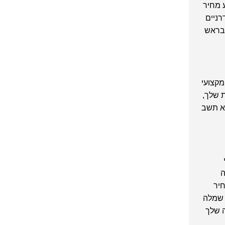
 מחיר
רניים
 בראש
קצועי
ת שלך,
א תשב
ה
יר
 שמלה
 שלך