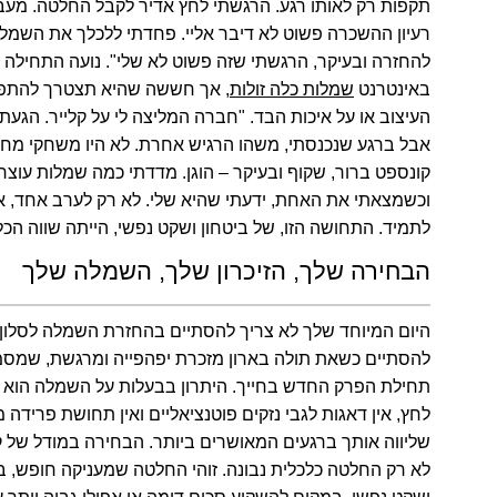
תקפות רק לאותו רגע. הרגשתי לחץ אדיר לקבל החלטה. מעבר
רעיון ההשכרה פשוט לא דיבר אליי. פחדתי ללכלך את השמלה
להחזרה ובעיקר, הרגשתי שזה פשוט לא שלי". נועה התחילה
באינטרנט
שמלות כלה זולות
, אך חששה שהיא תצטרך להתפ
העיצוב או על איכות הבד. "חברה המליצה לי על קלייר. הגעת
אבל ברגע שנכנסתי, משהו הרגיש אחרת. לא היו משחקי מחיר
קונספט ברור, שקוף ובעיקר – הוגן. מדדתי כמה שמלות עוצר
וכשמצאתי את האחת, ידעתי שהיא שלי. לא רק לערב אחד, א
לתמיד. התחושה הזו, של ביטחון ושקט נפשי, הייתה שווה הכל
הבחירה שלך, הזיכרון שלך, השמלה שלך
היום המיוחד שלך לא צריך להסתיים בהחזרת השמלה לסלון. 
להסתיים כשאת תולה בארון מזכרת יפהפייה ומרגשת, שמס
תחילת הפרק החדש בחייך. היתרון בבעלות על השמלה הוא עצ
לחץ, אין דאגות לגבי נזקים פוטנציאליים ואין תחושת פרידה 
שליווה אותך ברגעים המאושרים ביותר. הבחירה במודל של ק
לא רק החלטה כלכלית נבונה. זוהי החלטה שמעניקה חופש, בי