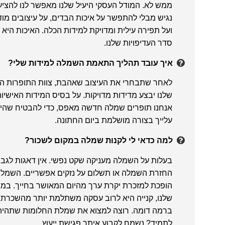
ממש לא. המודל העסקי היעיל שלנו מאפשר לנו להציע
נגיש מבלי להתפשר על איכות הבדים, על עיצובים מוד
ועל תפירה עילית ומדויקת למידות הכלה. האיכות היא
סדר העדיפויות שלנו.
איך עובד תהליך התאמת השמלה למידות שלי?
לאחר שתבחרי את העיצוב שאהבת, צוות התופרות המ
שלנו יבצע מדידות מדויקות. על בסיס המידות האישיו
אנחנו תופרים שמלה חדשה מאפס, כדי להבטיח שהי
עלייך בצורה מושלמת ביום החתונה.
למה כדאי לי לקנות שמלה במקום לשכור?
בעלות על השמלה מעניקה שקט נפשי. אין דאגות לגבי
החזרת השמלה או תשלום על נזקים אפשריים. השמל
הופכת למזכרת יקרת ערך מהיום המאושר בחייך. במח
שלנו, קנייה היא לרוב עסקה משתלמת יותר מהשכרת
ברמה דומה. רוצה למצוא את שמלת החלומות שתהיה
לתמיד? נשמח לקבוע איתך פגישת ייעוץ.