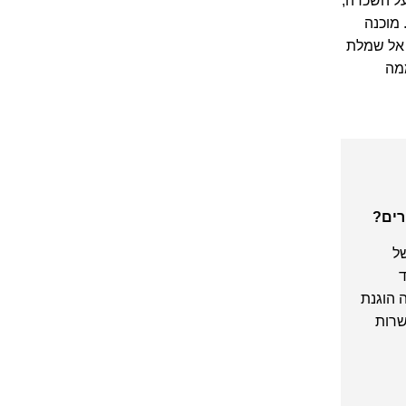
על השכרה,
מוכנה
 אל שמלת
ממה
רים?
של
ד
 הוגנת
שרות