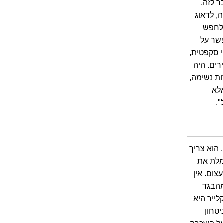
 לזה,
, לדאוג
 לחפש
שר על
י סקפטית,
ים. היה
ות נשימה,
לא
".
הוא צריך
מלת את
ום. אין
מהבגד
לייר היא
טחון