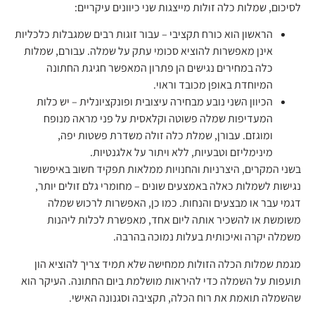
לסיכום, שמלות כלה זולות מייצגות שני כיוונים עיקריים:
הראשון הוא כורח תקציבי – עבור זוגות רבים שמגבלות כלכליות
אינן מאפשרות להוציא סכומי עתק על שמלה. עבורם, שמלות
כלה במחירים נגישים הן פתרון המאפשר חגיגת החתונה
המיוחדת באופן מכובד וראוי.
הכיוון השני נובע מבחירה עיצובית ופונקציונלית – יש כלות
המעדיפות שמלה פשוטה וקלאסית על פני מראה מנופח
ומוגזם. עבורן, שמלת כלה זולה משדרת פשטות יפה,
מינימליזם וטבעיות, ללא ויתור על אלגנטיות.
בשני המקרים, היצרניות והחנויות ממלאות תפקיד חשוב באיפשור
נגישות לשמלות כאלה באמצעים שונים – מחומרי גלם זולים יותר,
דגמי עבר או מבצעים והנחות. כמו כן, האפשרות לרכוש שמלה
משומשת או להשכיר אותה ליום אחד, מאפשרת לכלות ליהנות
משמלה יקרה ואיכותית בעלות נמוכה בהרבה.
מגמת שמלות הכלה הזולות ממחישה שלא תמיד צריך להוציא הון
תועפות על השמלה כדי להיראות מושלמת ביום החתונה. העיקר הוא
שהשמלה תואמת את רוח הכלה, תקציבה וסגנונה האישי.