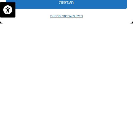
העדפות
✦
✦
לתיאום פגישה
תנאי משתמש ופרטיות