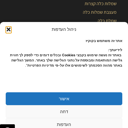
שמלות כלה קצרות
מעצבת שמלות כלה
שמלת כלה
בלוג
ניהול העדפות
אתר זה משתמש בקוקיז
לידיעתך:
באתר זה נעשה שימוש בקבצי Cookies ובכלים דומים כדי לספק לך חווית
גלישה המותאמת ומבוססת על נתוני הגלישה שלך באתר. המשך הגלישה
באתר מהווה הסכמתך לשימושים אלו על-פי מדיניות הפרטיות
".
אישור
כל הזכויות שמורות – קלייר |
מפת אתר
|
הצהרת נגישות
|
תקנון ומידניות
דחה
פרטיות
העדפות