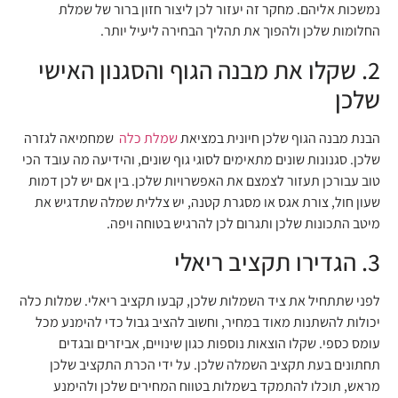
נמשכות אליהם. מחקר זה יעזור לכן ליצור חזון ברור של שמלת
החלומות שלכן ולהפוך את תהליך הבחירה ליעיל יותר.
2. שקלו את מבנה הגוף והסגנון האישי
שלכן
הבנת מבנה הגוף שלכן חיונית במציאת
שמלת כלה
שמחמיאה לגזרה
שלכן. סגנונות שונים מתאימים לסוגי גוף שונים, והידיעה מה עובד הכי
טוב עבורכן תעזור לצמצם את האפשרויות שלכן. בין אם יש לכן דמות
שעון חול, צורת אגס או מסגרת קטנה, יש צללית שמלה שתדגיש את
מיטב התכונות שלכן ותגרום לכן להרגיש בטוחה ויפה.
3. הגדירו תקציב ריאלי
לפני שתתחיל את ציד השמלות שלכן, קבעו תקציב ריאלי. שמלות כלה
יכולות להשתנות מאוד במחיר, וחשוב להציב גבול כדי להימנע מכל
עומס כספי. שקלו הוצאות נוספות כגון שינויים, אביזרים ובגדים
תחתונים בעת תקציב השמלה שלכן. על ידי הכרת התקציב שלכן
מראש, תוכלו להתמקד בשמלות בטווח המחירים שלכן ולהימנע