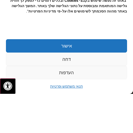
באתר זה נעשה שימוש בקבצי Cookies ובכלים דומים כדי לספק לך חווית
גלישה המותאמת ומבוססת על נתוני הגלישה שלך באתר. המשך הגלישה
באתר מהווה הסכמתך לשימושים אלו על-פי מדיניות הפרטיות
".
אישור
דחה
העדפות
✦
✦
לתיאום פגישה
תנאי משתמש ופרטיות