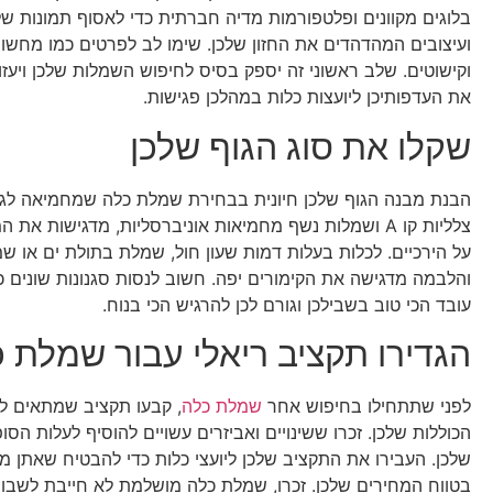
בלוגים מקוונים ופלטפורמות מדיה חברתית כדי לאסוף תמונות של
ועיצובים המהדהדים את החזון שלכן. שימו לב לפרטים כמו מחשופ
וקישוטים. שלב ראשוני זה יספק בסיס לחיפוש השמלות שלכן ויעזו
את העדפותיכן ליועצות כלות במהלכן פגישות.
שקלו את סוג הגוף שלכן
הבנת מבנה הגוף שלכן חיונית בבחירת שמלת כלה שמחמיאה לגז
צלליות קו A ושמלות נשף מחמיאות אוניברסליות, מדגישות את 
על הירכיים. לכלות בעלות דמות שעון חול, שמלת בתולת ים או 
והלבמה מדגישה את הקימורים יפה. חשוב לנסות סגנונות שונים כ
עובד הכי טוב בשבילכן וגורם לכן להרגיש הכי בנוח.
הגדירו תקציב ריאלי עבור שמלת 
לפני שתתחילו בחיפוש אחר
שמלת כלה
, קבעו תקציב שמתאים ל
הכוללות שלכן. זכרו ששינויים ואביזרים עשויים להוסיף לעלות הס
שלכן. העבירו את התקציב שלכן ליועצי כלות כדי להבטיח שאתן 
בטווח המחירים שלכן. זכרו, שמלת כלה מושלמת לא חייבת לשבור