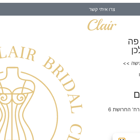
צרו איתי קשר
פה
כן
ישה >>
ם
רח' החרושת 6