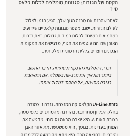
הקסם של הגזרות: סגנונות מומלצים לכלות פלאס
סייז
לאחר שהבנת את מבנה הגוף שלך, הגיע הזמן לצלול
לעולם הגזרות. ישנם מספר סגנונות קלאסיים שידועים
כמחמיאים במיוחד לכלות במידות גדולות. זאת בזכות
האופן שבו הם עוטפים את הגוף, מדגישים את המקומות
הנכונים ויוצרים צללית הרמונית ומלכותית.
זכרי, ההמלצות הן נקודת פתיחה. הדבר החשוב
ביותר הוא איך את מרגישה בשמלה. אם התאהבת
בגזרה מסוימת, אל תהססי למדוד אותה!
גזרת A-Line:
הקלאסיקה המנצחת. גזרה זו צמודה
בחלק העליון ומתרחבת בהדרגה מהמותניים כלפי מטה,
בצורת האות A. היא יוצרת מראה נסיכותי ומדגישה את
המותן בעדינות. בנוסף, היא מטשטשת את אזור האגן
והירכיים. כתוצאה מכך, היא מתאימה כמעט לכל מבנה