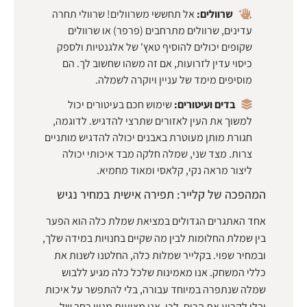
שרוולים:
אל תחששי משרוולים! שרוולי תחרה
עדינים, שרוולים מתרחבים (פרפר) או שרוולים
שקופים יכולים להוסיף טאץ' של אלגנטיות ולספק
כיסוי עדין לזרועות, אם זה משהו שחשוב לך. הם
מוסיפים מימד של עניין ויוקרה לשמלה.
בדים ועיטורים:
שימוש חכם בעיטורים יכול
למשוך את העין לאזורים שתרצי להדגיש. לדוגמה,
חגורת מותן מעוטרת באבנים יכולה להדגיש מותניים
צרות. מצד שני, שמלה חלקה מבד איכותי יכולה
ליצור מראה נקי, קלאסי ומאוד מחמיא.
המהפכה של קלייר: תפירה אישית במחיר נגיש
אחד האתגרים הגדולים במציאת שמלת כלה הוא הפער
בין שמלת החלומות לבין מה שקיים בחנויות במידה שלך,
ובמחיר שפוי. בקלייר שמלות כלה, החלטנו לשנות את
כללי המשחק. אנו מאמינות שלכל כלה מגיע ללבוש
שמלה שנתפרה במיוחד עבורה, בלי להתפשר על איכות
ובלי לקרוע את הכיס. לכן, אנו מציעות מגוון רחב של