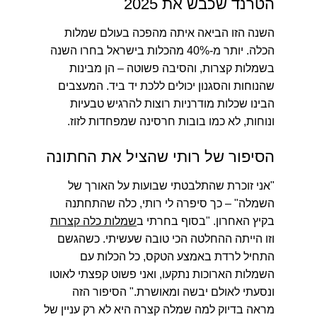
הטרנד שכבש את 2025
השנה הזו הביאה איתה מהפכה בעולם שמלות
הכלה.
יותר מ-40% מהכלות בישראל בחרו השנה
בשמלות קצרות
, והסיבה פשוטה – הן מבינות
שהנוחות והסגנון יכולים ללכת יד ביד. המעצבים
הבינו שכלות מודרניות רוצות להרגיש טבעיות
ונוחות, לא כמו בובות חרסינה שמפחדות לזוז.
הסיפור של רותי שהציל את החתונה
"אני זוכרת שהתלבטתי שבועות על האורך של
השמלה"
– כך סיפרה לי רותי, כלה שהתחתנה
בקיץ האחרון. "בסוף בחרתי ב
שמלות כלה קצרות
וזו הייתה ההחלטה הכי טובה שעשיתי. כשהגשם
התחיל לרדת באמצע הטקס, כל הכלות עם
השמלות הארוכות נתקעו, ואני פשוט קפצתי לאוטו
ונסעתי לאולם יבשה ומאושרת." הסיפור הזה
מראה בדיוק למה שמלה קצרה היא לא רק עניין של