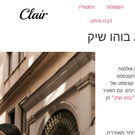
השמלות
הסטודיו
דברו איתנו
בוהו שיק
סגירת אולמות
הקונספט
 קונספט של
נים. עם האוויר
בוהו שיק״
הן
ותר מאווררת,