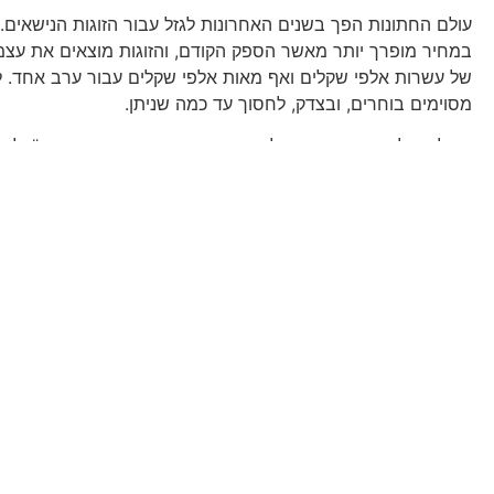
עולם החתונות הפך בשנים האחרונות לגזל עבור הזוגות הנישאים. 
במחיר מופרך יותר מאשר הספק הקודם, והזוגות מוצאים את עצמ
של עשרות אלפי שקלים ואף מאות אלפי שקלים עבור ערב אחד. לכן
מסוימים בוחרים, ובצדק, לחסוך עד כמה שניתן.
שמלות כלה בוהו שיק ניתן לרכוש במחירים שפויים בסטודיו "קליי
כל השמלות, כולל שמלות כלה בוהו שיק, שבסטודיו נמכרות במחי
5,900 שקלים, וכוללות תפירה אישית לפי המידות של כל כלה וכל
שירותי ואדיב ומבחר ענק של שמלות כלה בוהו שיק ועוד רבות – א
שתמצאי את השמלה המושלמת בסטודיו קלייר.
זה הזמן שלך להגשים חלום במחיר 