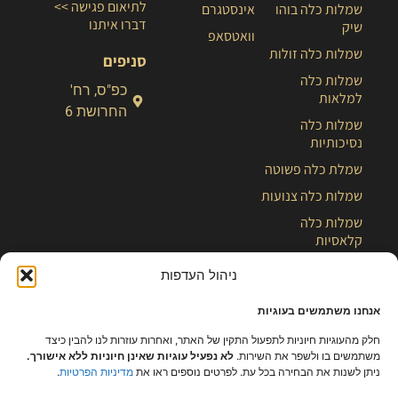
לתיאום פגישה >>
שמלות כלה בוהו
אינסטגרם
דברו איתנו
שיק
וואטסאפ
שמלות כלה זולות
סניפים
שמלות כלה
כפ"ס, רח'
למלאות
החרושת 6
שמלות כלה
נסיכותיות
שמלת כלה פשוטה
שמלות כלה צנועות
שמלות כלה
קלאסיות
שמלות כלה קצרות
ניהול העדפות
מעצבת שמלות כלה
אנחנו משתמשים בעוגיות
שמלת כלה
חלק מהעוגיות חיוניות לתפעול התקין של האתר, ואחרות עוזרות לנו להבין כיצד
בלוג
משתמשים בו ולשפר את השירות.
לא נפעיל עוגיות שאינן חיוניות ללא אישורך.
ניתן לשנות את הבחירה בכל עת. לפרטים נוספים ראו את
מדיניות הפרטיות
.