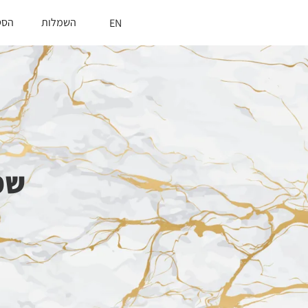
השמלות
הסט
EN
שמ