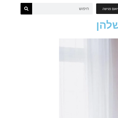
אום פגישה
שלהן