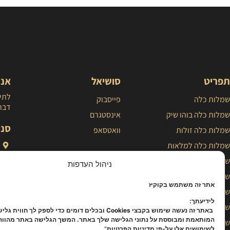
תפריט
סושיאל
אנח
לתיא
שמלות כלה
פייסבוק
דברו
שמלות כלה בוהו שיק
אינסטגרם
סני
שמלות כלה זולות
וואטסאפ
שמלות כלה למלאות
שמלות כלה נסיכותיות
ניהול העדפות
שמלת כלה פשוטה
אתר זה משתמש בקוקיז
שמלות כלה צנועות
לידיעתך:
שמלות כלה קלאסיות
באתר זה נעשה שימוש בקבצי Cookies ובכלים דומים כדי לספק לך חווית ג
המותאמת ומבוססת על נתוני הגלישה שלך באתר. המשך הגלישה באתר מהוו
שמלות כלה קצרות
לשימושים אלו על-פי מדיניות הפרטיות
".