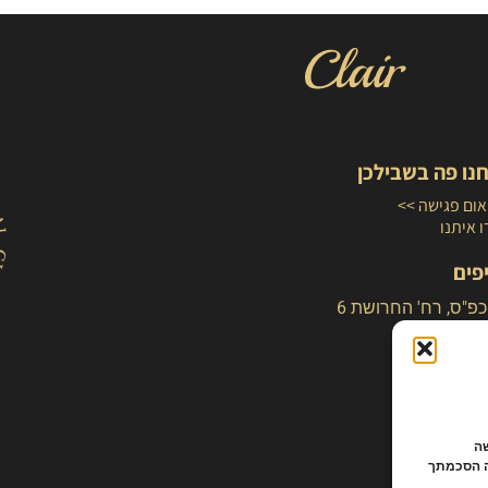
נו פה בשבילכן
ום פגישה >>
 איתנו
פים
כפ"ס, רח' החרושת 6
לישה
ה הסכמתך