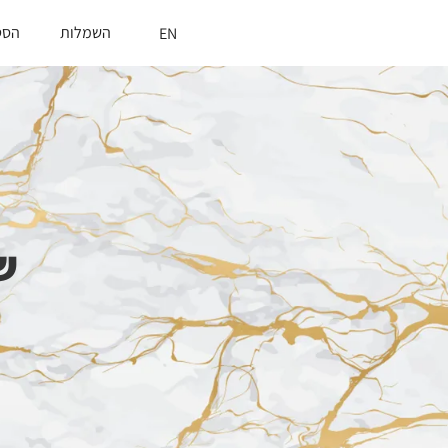
השמלות
הסט
EN
ש