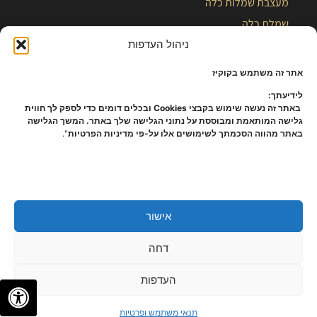
מעצבת שמלות כלה
שמלת כלה
ניהול העדפות
בלוג
אתר זה משתמש בקוקיז
לידיעתך:
באתר זה נעשה שימוש בקבצי Cookies ובכלים דומים כדי לספק לך חווית
גלישה המותאמת ומבוססת על נתוני הגלישה שלך באתר. המשך הגלישה
באתר מהווה הסכמתך לשימושים אלו על-פי מדיניות הפרטיות
".
אישור
כל הזכויות שמורות – קלייר |
מפת אתר
|
הצהרת נגישות
|
תקנון ומידניות
דחה
פרטיות
העדפות
✦
✦
לתיאום פגישה
תנאי משתמש ופרטיות