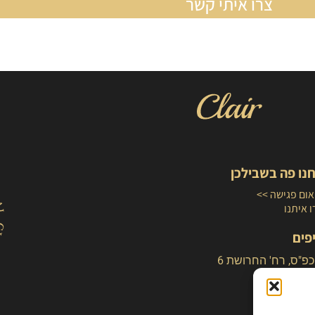
צרו איתי קשר
נו פה בשבילכן
ום פגישה >>
 איתנו
פים
כפ"ס, רח' החרושת 6