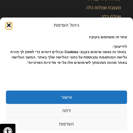
מעצבת שמלות כלה
שמלת כלה
ניהול העדפות
בלוג
אתר זה משתמש בקוקיז
לידיעתך:
באתר זה נעשה שימוש בקבצי Cookies ובכלים דומים כדי לספק לך חווית
גלישה המותאמת ומבוססת על נתוני הגלישה שלך באתר. המשך הגלישה
באתר מהווה הסכמתך לשימושים אלו על-פי מדיניות הפרטיות
".
אישור
כל הזכויות שמורות – קלייר |
מפת אתר
|
הצהרת נגישות
|
תקנון ומידניות
דחה
פרטיות
העדפות