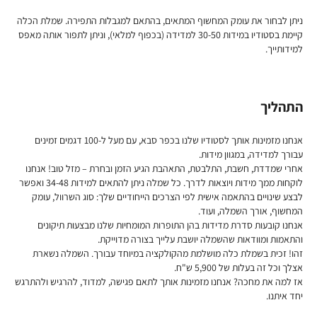
ניתן לבחור את עומק המחשוף המתאים, בהתאם למגבלות התפירה. שמלת הכלה
קיימת בסטודיו במידות 30-50 למדידה (בכפוף למלאי), וניתן לתפור אותה מאפס
למידותייך.
התהליך
אנחנו מזמינות אותך לסטודיו שלנו בכפר סבא, עם מעל ל-100 דגמים זמינים
עבורך למדידה, במגוון מידות.
אחרי שמדדת, חשבת, התלבטת, התאהבת הגיע הזמן ובחרת – מזל טוב! אנחנו
לוקחות ממך מידות ויוצאות לדרך. כל שמלה ניתן להתאים למידות 34-48 ואפשר
לבצע שינויים בהתאמה אישית לפי הצרכים הייחודיים שלך: סוג השרוול, עומק
המחשוף, אורך השמלה, ועוד.
אנחנו קובעות סדרת מדידות בהן התופרות המומחיות שלנו מבצעות תיקונים
והתאמות ומוודאות שהשמלה יושבת עלייך בצורה מדוייקת.
זהו! זכית בשמלת כלה מושלמת מהקולקציה במיוחד עבורך. השמלה נשארת
אצלך וכל זה בעלות של 5,900 ש"ח.
אז למה את מחכה? אנחנו מזמינות אותך לתאם פגישה, למדוד, להרגיש ולהתרגש
יחד איתנו.