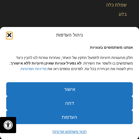
שמלת כלה
בלוג
ניהול העדפות
אנחנו משתמשים בעוגיות
חלק מהעוגיות חיוניות לתפעול התקין של האתר, ואחרות עוזרות לנו להבין כיצד
משתמשים בו ולשפר את השירות.
לא נפעיל עוגיות שאינן חיוניות ללא אישורך.
ניתן לשנות את הבחירה בכל עת. לפרטים נוספים ראו את
מדיניות הפרטיות
.
אישור
כל הזכויות שמורות – קלייר |
מפת אתר
|
הצהרת נגישות
|
תקנון ומידניות
דחה
פרטיות
העדפות
✦
✦
לתיאום פגישה
תנאי משתמש ופרטיות