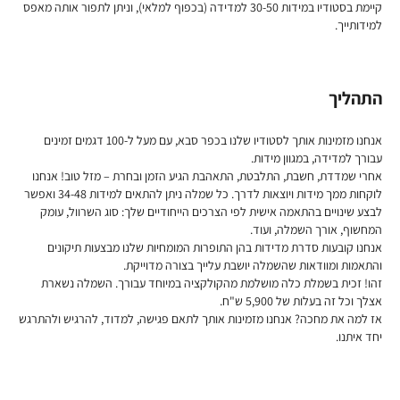
קיימת בסטודיו במידות 30-50 למדידה (בכפוף למלאי), וניתן לתפור אותה מאפס
למידותייך.
התהליך
אנחנו מזמינות אותך לסטודיו שלנו בכפר סבא, עם מעל ל-100 דגמים זמינים
עבורך למדידה, במגוון מידות.
אחרי שמדדת, חשבת, התלבטת, התאהבת הגיע הזמן ובחרת – מזל טוב! אנחנו
לוקחות ממך מידות ויוצאות לדרך. כל שמלה ניתן להתאים למידות 34-48 ואפשר
לבצע שינויים בהתאמה אישית לפי הצרכים הייחודיים שלך: סוג השרוול, עומק
המחשוף, אורך השמלה, ועוד.
אנחנו קובעות סדרת מדידות בהן התופרות המומחיות שלנו מבצעות תיקונים
והתאמות ומוודאות שהשמלה יושבת עלייך בצורה מדוייקת.
זהו! זכית בשמלת כלה מושלמת מהקולקציה במיוחד עבורך. השמלה נשארת
אצלך וכל זה בעלות של 5,900 ש"ח.
אז למה את מחכה? אנחנו מזמינות אותך לתאם פגישה, למדוד, להרגיש ולהתרגש
יחד איתנו.