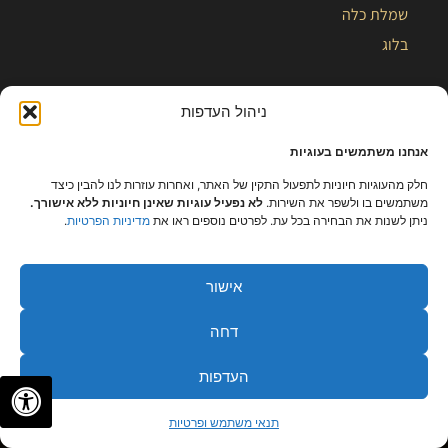
שמלת כלה
בלוג
ניהול העדפות
אנחנו משתמשים בעוגיות
חלק מהעוגיות חיוניות לתפעול התקין של האתר, ואחרות עוזרות לנו להבין כיצד
משתמשים בו ולשפר את השירות.
לא נפעיל עוגיות שאינן חיוניות ללא אישורך.
ניתן לשנות את הבחירה בכל עת. לפרטים נוספים ראו את
מדיניות הפרטיות
.
אישור
כל הזכויות שמורות – קלייר |
מפת אתר
|
הצהרת נגישות
|
תקנון ומידניות
דחה
פרטיות
העדפות
✦
✦
לתיאום פגישה
תנאי משתמש ופרטיות