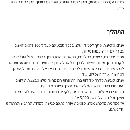
למדידה (בכפוף למלאי), וניתן לתפור אותה מאפס למידותייך וניתן לתפור ללא
שסע.
התהליך
אנחנו מזמינות אותך לסטודיו שלנו בכפר סבא, עם מעל ל-100 דגמים זמינים
עבורך למדידה, במגוון מידות.
אחרי שמדדת, חשבת, התלבטת, התאהבת הגיע הזמן ובחרת – מזל טוב! אנחנו
לוקחות ממך מידות ויוצאות לדרך. כל שמלה ניתן להתאים למידות 34-48 ואפשר
לבצע שינויים בהתאמה אישית לפי הצרכים הייחודיים שלך: סוג השרוול, עומק
המחשוף, אורך השמלה, ועוד.
אנחנו קובעות סדרת מדידות בהן התופרות המומחיות שלנו מבצעות תיקונים
והתאמות ומוודאות שהשמלה יושבת עלייך בצורה מדוייקת.
זהו! זכית בשמלת כלה מושלמת מהקולקציה במיוחד עבורך. השמלה נשארת
אצלך וכל זה בעלות של 5,900 ש"ח.
אז למה את מחכה? אנחנו מזמינות אותך לתאם פגישה, למדוד, להרגיש ולהתרגש
יחד איתנו.