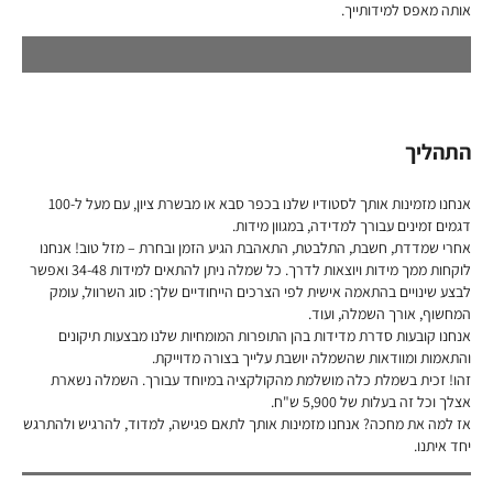
אותה מאפס למידותייך.
התהליך
אנחנו מזמינות אותך לסטודיו שלנו בכפר סבא או מבשרת ציון, עם מעל ל-100
דגמים זמינים עבורך למדידה, במגוון מידות.
אחרי שמדדת, חשבת, התלבטת, התאהבת הגיע הזמן ובחרת – מזל טוב! אנחנו
לוקחות ממך מידות ויוצאות לדרך. כל שמלה ניתן להתאים למידות 34-48 ואפשר
לבצע שינויים בהתאמה אישית לפי הצרכים הייחודיים שלך: סוג השרוול, עומק
המחשוף, אורך השמלה, ועוד.
אנחנו קובעות סדרת מדידות בהן התופרות המומחיות שלנו מבצעות תיקונים
והתאמות ומוודאות שהשמלה יושבת עלייך בצורה מדוייקת.
זהו! זכית בשמלת כלה מושלמת מהקולקציה במיוחד עבורך. השמלה נשארת
אצלך וכל זה בעלות של 5,900 ש"ח.
אז למה את מחכה? אנחנו מזמינות אותך לתאם פגישה, למדוד, להרגיש ולהתרגש
יחד איתנו.