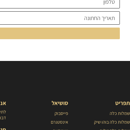
תפריט
סושיאל
אנח
לתיא
שמלות כלה
פייסבוק
דברו
שמלות כלה בוהו שיק
אינסטגרם
סני