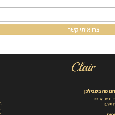
צרו איתי קשר
נו פה בשבילכן
ום פגישה >>
 איתנו
פים