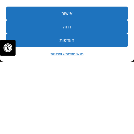
אישור
דחה
העדפות
✦
✦
לתיאום פגישה
תנאי משתמש ופרטיות