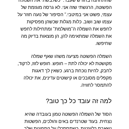
שהתחתנה בחודש שעבר. "כשלבשתי את השמלה
הפשוטה, הרגשתי שזה אני. לא גרסה מוגזמת של
עצמי, פשוט אני במיטבי." הסיפור של נועה חוזר על
עצמו שוב ושוב. כלות מגלות שכשהן מפסיקות
לחפש את השמלה ה"מושלמת" ומתחילות לחפש
את השמלה שמתאימה להן, הן מוצאות בדיוק מה
שחיפשו.
השמלה הפשוטה מציעה משהו שאף שמלה
מקושטת לא יכולה לתת – חופש. חופש לזוז, לרקוד,
לחבק, להיות נוכחת ברגע. כשאין לך דאגות
מקפלים מסובכים או קישוטים עדינים, את יכולה
להתמסר לחוויה.
למה זה עובד כל כך טוב?
הסוד של השמלה הפשוטה טמון בעובדה שהיא
נצחית. בעוד שטרנדים באים והולכים, הפשטות
נשארת רלוונטית. כשתסתכלי על התמונות שלך