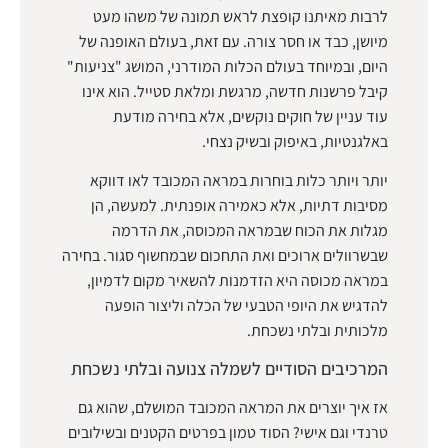
לרבות מאיתנו קופצת לראש תמונה של משהו מעט
מיושן, כבד או חסר צורה. עם זאת, בעולם האופנה של
היום, ובמיוחד בעולם הכלות המודרני, המושג "צניעות"
קיבל פרשנות חדשה, מרגשת ומלאת סטייל. הוא אינו
עוד עניין של חוקים נוקשים, אלא בחירה מודעת
באלגנטיות, באיפוק ובשיק נצחי.
יותר ויותר כלות בוחרות במראה המכובד לאו דווקא
מסיבות דתיות, אלא כאמירה אופנתית. למעשה, הן
מגלות את הכוח שבמראה המכוסה, את הדרמה
שבשרוולים ארוכים ואת התחכום שבמחשוף סגור. בחירה
במראה מכוסה היא הזדמנות להשאיר מקום לדמיון,
להדגיש את היופי הטבעי של הכלה וליצור הופעה
מלכותית ובלתי נשכחת.
המרכיבים הסודיים לשמלה צנועה ובלתי נשכחת
אז איך יוצרים את המראה המכובד המושלם, שהוא גם
טרנדי וגם אישי? הסוד טמון בפרטים הקטנים ובשילובים