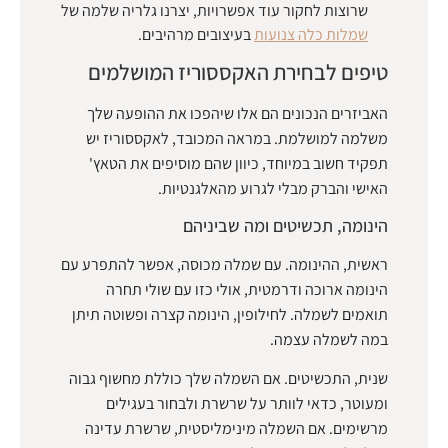
שרוצות לחקור עוד אפשרויות, יצרנו גלריה שלמה של
שמלות כלה צנועות
בעיצובים מרהיבים.
טיפים לבחירת האקססוריז המושלמים
האביזרים הנכונים הם אלו שיהפכו את ההופעה שלך
משלמה למושלמת. במראה המכובד, לאקססוריז יש
תפקיד חשוב במיוחד, כיוון שהם מוסיפים את הטאץ'
האישי והברק מבלי לגרוע מהאלגנטיות.
הינומה, תכשיטים ומה שביניהם
ראשית, ההינומה. עם שמלה מכוסה, אפשר להתפרע עם
הינומה ארוכה ודרמטית, אולי כזו עם שולי תחרה
תואמים לשמלה. לחילופין, הינומה קצרה ופשוטה תיתן
במה לשמלה עצמה.
שנית, התכשיטים. אם השמלה שלך כוללת מחשוף גבוה
ומעוטר, כדאי לוותר על שרשרת ולבחור בעגילים
מרשימים. אם השמלה מינימליסטית, שרשרת עדינה