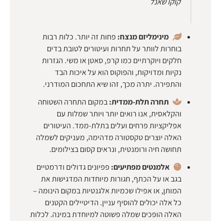
קוקו שאנל
מינימליזם מנצח:
פחות זה יותר. כלות רבות
בוחרות לוותר על תחרות ועיטורים לטובת בדים
חלקים ויוקרתיים כמו קרפ, סאטן או משי. הגזרות
נקיות ומדויקות, והפוקוס הוא על איכות הבד
והתפירה. יתרה מכך, זהו שיא התחכום המודרני.
תחרה תלת-ממדית:
במקום התחרה השטוחה
והקלאסית, אנו רואים יותר ויותר שמלות עם
אפליקציות פרחים ועלים בתלת-ממד. העיטורים
האלה יוצרים טקסטורה מדהימה, מעניקים לשמלה
תחושה חיה ורומנטית, ונראים קסום בצילומים.
אלמנטים מפתיעים:
פפיונים גדולים ודרמטיים
בגב או על הכתף, חגורות מיוחדות המדגישות את
המותן, או אפילו שכמיות אלגנטיות במקום הינומה –
כל אלה יכולים להוסיף עניין. הדיטיילים הקטנים
האלה הופכים שמלה פשוטה למיוחדת במינה. לכלות