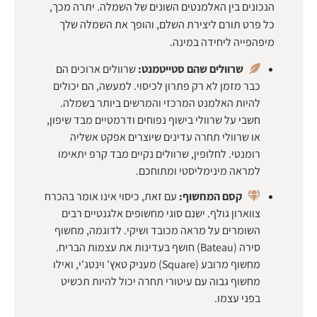
הנכונים בין האלמנטים השונים של השמלה. יתרה מכך,
כל פרט תורם ליצירת השלם, והופך את השמלה שלך
מיפהפייה ליחידה במינה.
שרוולים שהם סטייטמנט:
שרוולים ארוכים הם
כבר מזמן לא רק פתרון לכיסוי. למעשה, הם יכולים
להיות האלמנט המרכזי והמרשים ביותר בשמלה.
חשבי על שרוולי בישוף נפוחים ודרמטיים מבד שיפון,
או שרוולי תחרה עדינים שיוצרים אפקט אשליה
רומנטי. לחלופין, שרוולים נקיים מבד קרפ יתאימו
למראה מינימליסטי ומתוחכם.
קסם המחשוף:
עם זאת, כיסוי אינו אומר בהכרח
צווארון גולף. ישנם סוגי מחשופים אלגנטיים רבים
השומרים על מראה מכובד ושיקי. לדוגמה, מחשוף
סירה (Bateau) חושף בעדינות את עצמות הבריח.
מחשוף מרובע (Square) מעניק טאץ' וינטג'י, ואילו
מחשוף גבוה עם עיטורי תחרה יכול להיות תכשיט
בפני עצמו.