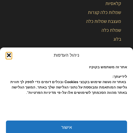
קלאסיות
שמלות כלה קצרות
מעצבת שמלות כלה
שמלת כלה
בלוג
ניהול העדפות
אתר זה משתמש בקוקיז
לידיעתך:
באתר זה נעשה שימוש בקבצי Cookies ובכלים דומים כדי לספק לך חווית
גלישה המותאמת ומבוססת על נתוני הגלישה שלך באתר. המשך הגלישה
באתר מהווה הסכמתך לשימושים אלו על-פי מדיניות הפרטיות
".
כל הזכויות שמורות – קלייר |
מפת אתר
|
הצהרת נגישות
|
תקנון ומידניות
פרטיות
אישור