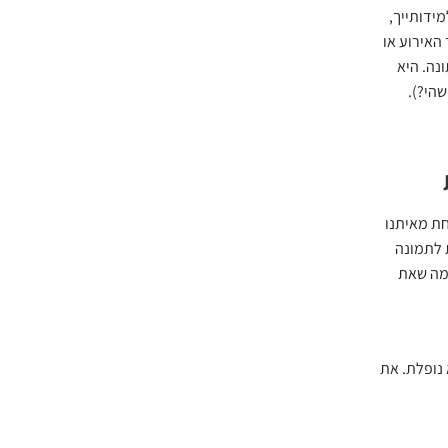
מידותייך,
האירוע או
נה. היא
הי?).
ת מאיתנו
ת לתמונה
 מה שאת
נופלת. את