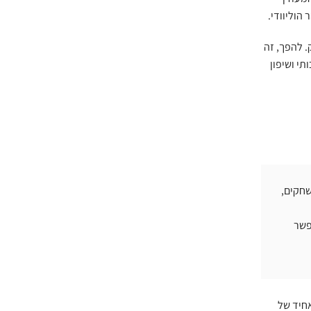
הוליוודי.
 להפך, זה
י ושיפון
שחקים,
פשר
חיד של