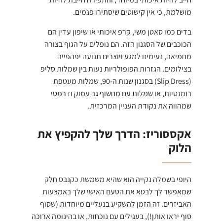
מושלמת, כי אין קישוטים שיסתירו פגמים.
בדים כמו סאטן משי, קרפ איכותי או שיפון עדין הם
הכוכבים של הסגנון הזה. הם נופלים על הגוף בצורה
מחמיאה, נעימים למגע ויוצרים תנועה יפהפייה
בצילומים. הגזרות הפופולריות נעות בין שמלות סליפ
(Slip Dress) בסגנון שנות ה-90, שמלות מעטפת
רומנטיות, או שמלות עם מחשוף גב עמוק ודרמטי
שמהווה את נקודת העניין המרכזית.
אקססוריז: הדרך שלך להקפיץ את
הלוק
היופי בשמלה נקייה הוא שהיא משמשת כקנבס חלק
שמאפשר לך לבטא את הטעם האישי שלך באמצעות
האביזרים. זה הזמן להשקיע בנעליים מיוחדות (שסוף
סוף יראו אותן!), בעגילים עם נוכחות, או בהינומה ארוכה