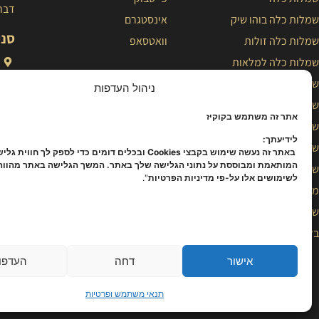
דברו
שמלות כלה בוהו שיק
אינסטגרם
סני
שמלות כלה זולות
וואטסאפ
שמלות כלה למלאות
שמלות כלה נסיכותיות
ניהול העדפות
שמלת כלה פשוטה
אתר זה משתמש בקוקיז
שמלות כלה צנועות
לידיעתך:
שמלות כלה קלאסיות
באתר זה נעשה שימוש בקבצי Cookies ובכלים דומים כדי לספק לך חווית ג
המותאמת ומבוססת על נתוני הגלישה שלך באתר. המשך הגלישה באתר מהוו
שמלות כלה קצרות
לשימושים אלו על-פי מדיניות הפרטיות
".
מעצבת שמלות כלה
שמלת כלה
בלוג
אישור
דחה
העדפו
כל הזכויות שמורות 
תנאי משתמש ופרטיות