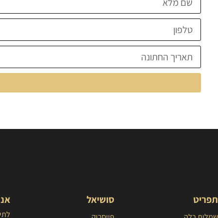
תפריט
סושיאל
אנח
לתיא
שמלות כלה
פייסבוק