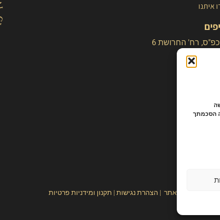
 איתנו
פים
כפ"ס, רח' החרושת 6
לישה
ה הסכמתך
ת
– קלייר |
מפת אתר
|
הצהרת נגישות
|
תקנון ומידניות פרטיות