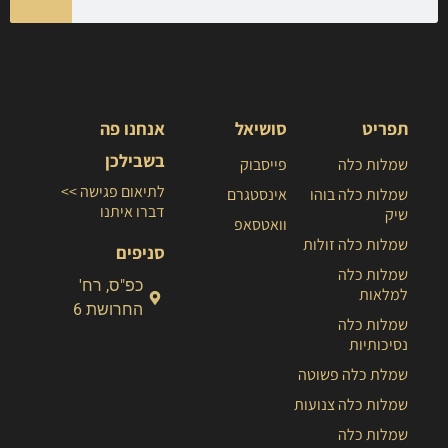
תפריט
סושיאל
אנחנו פה
בשבילכן
שמלות כלה
פייסבוק
לתיאום פגישה >>
שמלות כלה בוהו
אינסטגרם
דברו איתנו
שיק
וואטסאפ
שמלות כלה זולות
סניפים
שמלות כלה
כפ"ס, רח'
למלאות
החרושת 6
שמלות כלה
נסיכותיות
שמלת כלה פשוטה
שמלות כלה צנועות
שמלות כלה