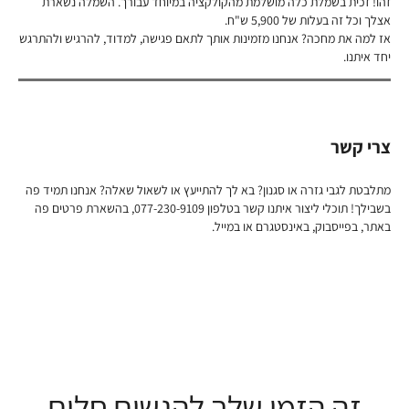
זהו! זכית בשמלת כלה מושלמת מהקולקציה במיוחד עבורך. השמלה נשארת
אצלך וכל זה בעלות של 5,900 ש"ח.
אז למה את מחכה? אנחנו מזמינות אותך לתאם פגישה, למדוד, להרגיש ולהתרגש
יחד איתנו.
צרי קשר
מתלבטת לגבי גזרה או סגנון? בא לך להתייעץ או לשאול שאלה? אנחנו תמיד פה
בשבילך! תוכלי ליצור איתנו קשר בטלפון 077-230-9109, בהשארת פרטים פה
באתר, בפייסבוק, באינסטגרם או במייל.
זה הזמן שלך להגשים חלום