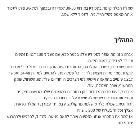
שמלת הכלה קיימת בסטודיו במידות 30-50 למדידה (בכפוף למלאי), וניתן לתפור
אותה מאפס למידותייך. ניתן לתפור ללא שסע.
התהליך
אנחנו מזמינות אותך לסטודיו שלנו בכפר סבא, עם מעל ל-100 דגמים זמינים
עבורך למדידה, במגוון מידות.
אחרי שמדדת, חשבת, התלבטת, התאהבת הגיע הזמן ובחרת – מזל טוב! אנחנו
לוקחות ממך מידות ויוצאות לדרך. כל שמלה ניתן להתאים למידות 34-48 ואפשר
לבצע שינויים בהתאמה אישית לפי הצרכים הייחודיים שלך: סוג השרוול, עומק
המחשוף, אורך השמלה, ועוד.
אנחנו קובעות סדרת מדידות בהן התופרות המומחיות שלנו מבצעות תיקונים
והתאמות ומוודאות שהשמלה יושבת עלייך בצורה מדוייקת.
זהו! זכית בשמלת כלה מושלמת מהקולקציה במיוחד עבורך. השמלה נשארת
אצלך וכל זה בעלות של 5,900 ש"ח.
אז למה את מחכה? אנחנו מזמינות אותך לתאם פגישה, למדוד, להרגיש ולהתרגש
יחד איתנו.